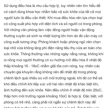
Sử dụng điều hòa là nhu cầu hợp lý, tuy nhiên nên tìm hiểu để
có cách dùng khoa học nhằm bảo vệ sức khỏe của tất cả mọi
người luôn là điều cần thiết. Khi mua điều hòa nên lựa chọn loại
có công suất phù hợp với diện tích và số người có trong phòng.
Với những văn phòng làm việc đông người hoặc vận động
thường xuyên sẽ sinh ra nhiệt lượng lớn hơn do đó cần máy có
công suất tương ứng. Phòng khách hoặc phòng ngủ nên chọn
loại nhỏ vừa không lãng phí điện năng tiêu thụ vừa an toàn cho
sức khỏe. Thông thường vào những ngày nắng nóng, không khí
oi nồng mọi người thường có xu hướng mở điều hòa ở nhiệt độ
thấp khoảng 16 - 18oC nhằm giải tỏa cơn nóng, tuy nhiên các
chuyên gia khuyên rằng không nên để nhiệt độ trong phòng
chênh lệch quá nhiều so với môi trường ngoài, khi đó cơ thể sẽ
khó điều chỉnh khi tiếp xúc với hai nền nhiệt độ khác biệt lớn,
ảnh hưởng đến sức khỏe. Nên điều chỉnh ở nhiệt độ trên 20oC,
thấp hơn môi trường ngoài khoảng 10oC là hợp lý. Đặc biệt, với
phòng có trẻ nhỏ, càng phải rút ngắn sự chênh lệch này để
không ảnh hưởng đến cơ quan hô hấp của trẻ. Tránh tiếp xúc