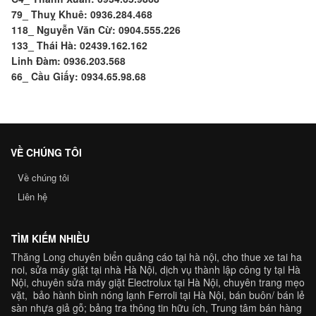
79_ Thuỵ Khuê: 0936.284.468
118_ Nguyễn Văn Cừ: 0904.555.226
133_ Thái Hà: 02439.162.162
Linh Đàm: 0936.203.568
66_ Cầu Giấy: 0934.65.98.68
VỀ CHÚNG TÔI
Về chúng tôi
Liên hệ
TÌM KIẾM NHIỀU
Thăng Long chuyên
biển quảng cáo tại hà nội
,
cho thue xe tai ha
noi
,
sửa máy giặt tại nhà Hà Nội
,
dịch vụ thành lập công ty tại Hà
Nội,
chuyên
sửa máy giặt Electrolux tại Hà Nội
, chuyên trang
mẹo
vặt
,
bảo hành bình nóng lạnh Ferroli
tại Hà Nội, bán buôn/ bán lẻ
sàn nhựa giả gỗ
;
bảng tra
thông tin hữu ích, Trung tâm
bán hàng