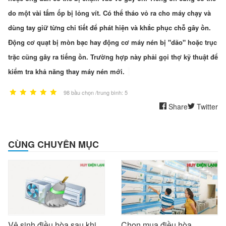
do một vài tấm ốp bị lỏng vít. Có thể tháo vỏ ra cho máy chạy và
dùng tay giữ từng chi tiết để phát hiện và khắc phục chỗ gây ồn.
Động cơ quạt bị mòn bạc hay động cơ máy nén bị "dão" hoặc trục
trặc cũng gây ra tiếng ồn. Trường hợp này phải gọi thợ kỹ thuật để
kiểm tra khả năng thay máy nén mới.
98 bầu chọn /trung bình: 5
Share
Twitter
CÙNG CHUYÊN MỤC
Vệ sinh điều hòa sau khi
Chọn mua điều hòa