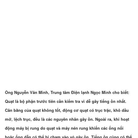
Ông Nguyễn Văn Minh, Trung tâm Điện lạnh Ngọc Minh cho biết:
Quạt là bộ phận trước tiên cần kiểm tra vì dễ gây tiếng ồn nhất.
Cân bằng của quạt không tốt, động cơ quạt có trục trặc, khô dầu
mỡ, lệch trục, đều là các nguyên nhân gây ồn. Ngoài ra, khi hoạt
động máy bị rung do quạt và máy nén rung khiến các ống nối
hoặc ống dẫn có thể bị chạm vào vỏ gây ồn. Tiếng ồn cũng có thể