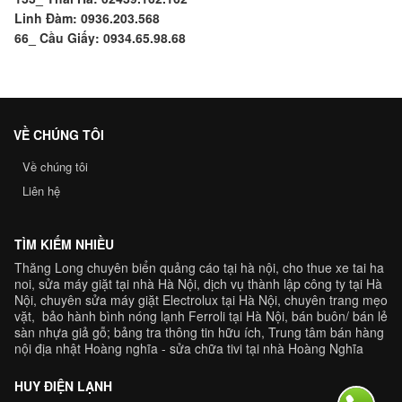
Linh Đàm: 0936.203.568
66_ Cầu Giấy: 0934.65.98.68
VỀ CHÚNG TÔI
Về chúng tôi
Liên hệ
TÌM KIẾM NHIỀU
Thăng Long chuyên
biển quảng cáo tại hà nội
,
cho thue xe tai ha
noi
,
sửa máy giặt tại nhà Hà Nội
,
dịch vụ thành lập công ty tại Hà
Nội,
chuyên
sửa máy giặt Electrolux tại Hà Nội
, chuyên trang
mẹo
vặt
,
bảo hành bình nóng lạnh Ferroli
tại Hà Nội, bán buôn/ bán lẻ
sàn nhựa giả gỗ
;
bảng tra
thông tin hữu ích, Trung tâm
bán hàng
nội địa nhật Hoàng nghĩa
-
sửa chữa tivi tại nhà Hoàng Nghĩa
HUY ĐIỆN LẠNH