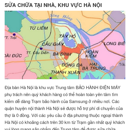
SỬA CHỮA TẠI NHÀ, KHU VỰC HÀ NỘI
Địa bàn Hà Nội là khu vực Trung tâm BẢO HÀNH ĐIỆN MÁY
phụ trách nên quý khách hàng có thể hoàn toàn yên tâm tìm
kiếm dễ dàng Trạm bảo hành của Samsung ở nhiều nơi. Các
quận huyện nội thành Hà Nội sẽ được hỗ trợ phí di chuyển của
thợ là 0 đồng. Với các yêu cầu ở địa phương thuộc ngoại thành
Hà Nội có khoảng cách trên 30 km từ Trạm gần nhất quý khách
vui lòng mang sản phẩm đến Trung tâm để được sửa chữa