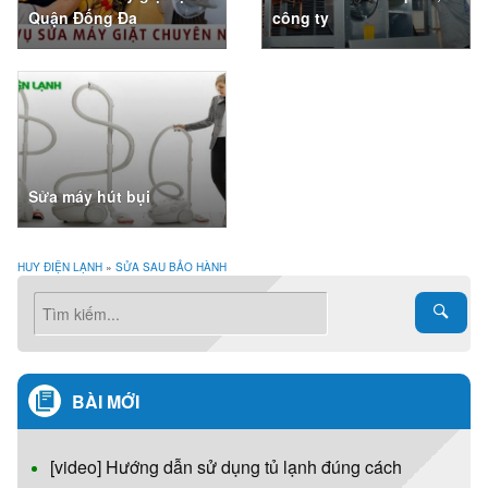
Quận Đống Đa
công ty
Sửa máy hút bụi
HUY ĐIỆN LẠNH
»
SỬA SAU BẢO HÀNH
BÀI MỚI
[video] Hướng dẫn sử dụng tủ lạnh đúng cách