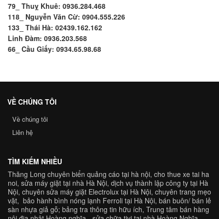
79_ Thuỵ Khuê: 0936.284.468
118_ Nguyễn Văn Cừ: 0904.555.226
133_ Thái Hà: 02439.162.162
Linh Đàm: 0936.203.568
66_ Cầu Giấy: 0934.65.98.68
VỀ CHÚNG TÔI
Về chúng tôi
Liên hệ
TÌM KIẾM NHIỀU
Thăng Long chuyên
biển quảng cáo tại hà nội
,
cho thue xe tai ha
noi
,
sửa máy giặt tại nhà Hà Nội
,
dịch vụ thành lập công ty tại Hà
Nội,
chuyên
sửa máy giặt Electrolux tại Hà Nội
, chuyên trang
mẹo
vặt
,
bảo hành bình nóng lạnh Ferroli
tại Hà Nội, bán buôn/ bán lẻ
sàn nhựa giả gỗ
;
bảng tra
thông tin hữu ích, Trung tâm
bán hàng
nội địa nhật Hoàng nghĩa
-
sửa chữa tivi tại nhà Hoàng Nghĩa