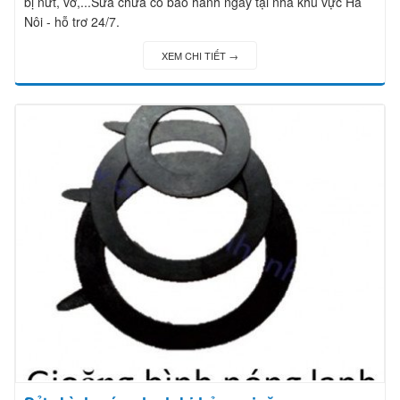
bị nứt, vỡ,...Sửa chữa có bảo hành ngày tại nhà khu vực Hà
Nội - hỗ trợ 24/7.
XEM CHI TIẾT →