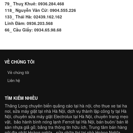
79_ Thuỵ Khuê: 0936.284.468
118_ Nguyễn Văn Cừ: 0904.555.226
133_ Thái Hà: 02439.162.162
Linh Đàm: 0936.203.568
66_ Cầu Giấy: 0934.65.98.68
VỀ CHÚNG TÔI
Về chúng tôi
Liên hệ
TÌM KIẾM NHIỀU
Thăng Long chuyên
biển quảng cáo tại hà nội
,
cho thue xe tai ha
noi
,
sửa máy giặt tại nhà Hà Nội
,
dịch vụ thành lập công ty tại Hà
Nội,
chuyên
sửa máy giặt Electrolux tại Hà Nội
, chuyên trang
mẹo
vặt
,
bảo hành bình nóng lạnh Ferroli
tại Hà Nội, bán buôn/ bán lẻ
sàn nhựa giả gỗ
;
bảng tra
thông tin hữu ích, Trung tâm
bán hàng
nội địa nhật Hoàng nghĩa
-
sửa chữa tivi tại nhà Hoàng Nghĩa