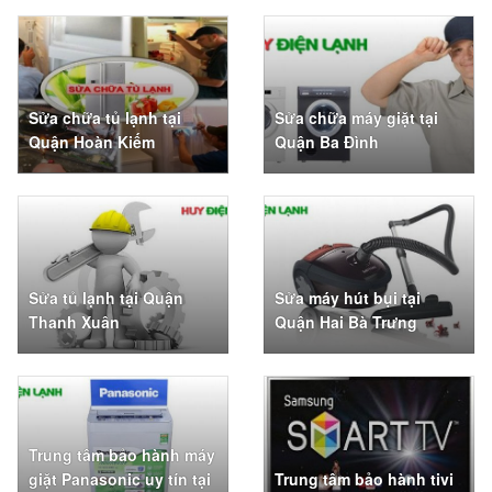
Sửa chữa tủ lạnh tại
Sửa chữa máy giặt tại
Quận Hoàn Kiếm
Quận Ba Đình
Sửa tủ lạnh tại Quận
Sửa máy hút bụi tại
Thanh Xuân
Quận Hai Bà Trưng
Trung tâm bảo hành máy
giặt Panasonic uy tín tại
Trung tâm bảo hành tivi