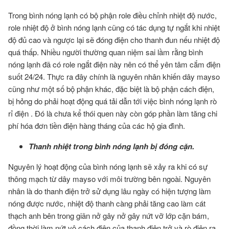
Trong bình nóng lạnh có bộ phận role điều chỉnh nhiệt độ nước,
role nhiệt độ ở bình nóng lạnh cũng có tác dụng tự ngắt khi nhiệt
độ đủ cao và ngược lại sẽ đóng điện cho thanh đun nếu nhiệt độ
quá thấp. Nhiều người thường quan niệm sai lầm rằng bình
nóng lạnh đã có role ngắt điện này nên có thể yên tâm cắm điện
suốt 24/24. Thực ra đây chính là nguyên nhân khiến dây mayso
cũng như một số bộ phận khác, đặc biệt là bộ phận cách điện,
bị hỏng do phải hoạt động quá tải dẫn tới việc bình nóng lạnh rò
rỉ điện . Đó là chưa kể thói quen này còn góp phần làm tăng chi
phí hóa đơn tiền điện hàng tháng của các hộ gia đình.
Thanh nhiệt trong bình nóng lạnh bị đóng cặn.
Nguyên lý hoạt động của bình nóng lạnh sẽ xảy ra khi có sự
thông mạch từ dây mayso với môi trường bên ngoài. Nguyên
nhân là do thanh điện trở sử dụng lâu ngày có hiện tượng làm
nóng được nước, nhiệt độ thanh càng phải tăng cao làm cát
thạch anh bên trong giãn nở gây nở gây nứt vỡ lớp cặn bám,
đồng thời làm nứt vô cách điện của thanh điện trở và rò điện ra