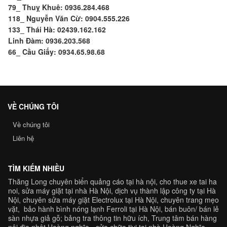
79_ Thuỵ Khuê: 0936.284.468
118_ Nguyễn Văn Cừ: 0904.555.226
133_ Thái Hà: 02439.162.162
Linh Đàm: 0936.203.568
66_ Cầu Giấy: 0934.65.98.68
VỀ CHÚNG TÔI
Về chúng tôi
Liên hệ
TÌM KIẾM NHIỀU
Thăng Long chuyên
biển quảng cáo tại hà nội
,
cho thue xe tai ha
noi
,
sửa máy giặt tại nhà Hà Nội
,
dịch vụ thành lập công ty tại Hà
Nội,
chuyên
sửa máy giặt Electrolux tại Hà Nội
, chuyên trang
mẹo
vặt
,
bảo hành bình nóng lạnh Ferroli
tại Hà Nội, bán buôn/ bán lẻ
sàn nhựa giả gỗ
;
bảng tra
thông tin hữu ích, Trung tâm
bán hàng
nội địa nhật Hoàng nghĩa
-
sửa chữa tivi tại nhà Hoàng Nghĩa