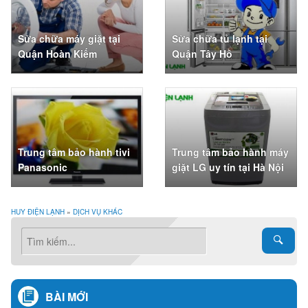
Sửa chữa máy giặt tại
Sửa chữa tủ lạnh tại
Quận Hoàn Kiếm
Quận Tây Hồ
Trung tâm bảo hành tivi
Trung tâm bảo hành máy
Panasonic
giặt LG uy tín tại Hà Nội
HUY ĐIỆN LẠNH
»
DỊCH VỤ KHÁC
BÀI MỚI