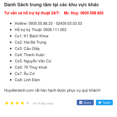
Danh Sách trung tâm tại các khu vực khác
Tư vấn và hỗ trợ kỹ thuật 24/7: Mr. Huy: 0935 558 833
Hotline: 0935.55.88.33 - 02439.03.03.03
Hỗ trợ kỹ Thuật: 0938.111.053
Cs1: K1 Bách Khoa
Cs2: Hai Bà Trưng
Cs3: Cầu Giấy
Cs4: Thanh Xuân
Cs5: Nguyễn Văn Cừ
Cs6: 79 Thuỵ khuê
Cs7: Âu Cơ
Cs8: Linh Đàm
Huydienlanh.com rất hân hạnh được phục vụ quý khách!
Share
Tweet
4/5 (4 bầu chọn)