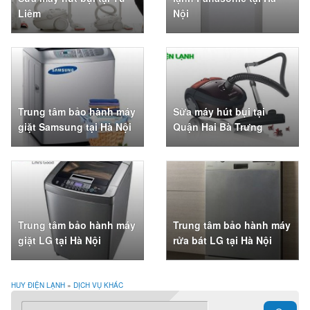
Liêm
Nội
Trung tâm bảo hành máy
Sửa máy hút bụi tại
giặt Samsung tại Hà Nội
Quận Hai Bà Trưng
Trung tâm bảo hành máy
Trung tâm bảo hành máy
giặt LG tại Hà Nội
rửa bát LG tại Hà Nội
HUY ĐIỆN LẠNH
»
DỊCH VỤ KHÁC