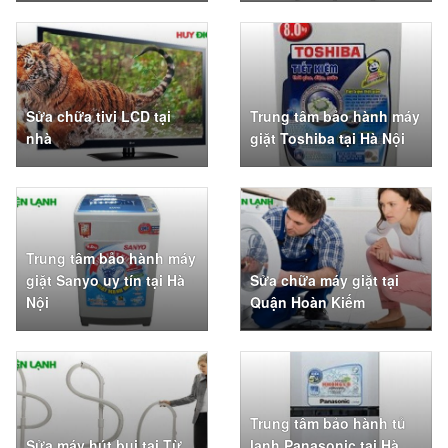
Sửa chữa tivi LCD tại
Trung tâm bảo hành máy
nhà
giặt Toshiba tại Hà Nội
Trung tâm bảo hành máy
giặt Sanyo uy tín tại Hà
Sửa chữa máy giặt tại
Nội
Quận Hoàn Kiếm
Trung tâm bảo hành tủ
Sửa máy hút bụi tại Từ
lạnh Panasonic tại Hà