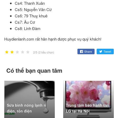
Cs4: Thanh Xuân
Cs5: Nguyễn Văn Cừ
Cs6: 79 Thuỵ khuê
Cs7: Âu Cơ
Cs8: Linh Đàm
Huydienlanh.com rất hân hạnh được phục vụ quý khách!
Share
Tweet
2/5 (2 bầu chọn)
Có thể bạn quan tâm
Sửa bình nóng lạnh rỉ
Trung tâm bảo hành tivi
điện, tốn điện
LG tại Hà Nội