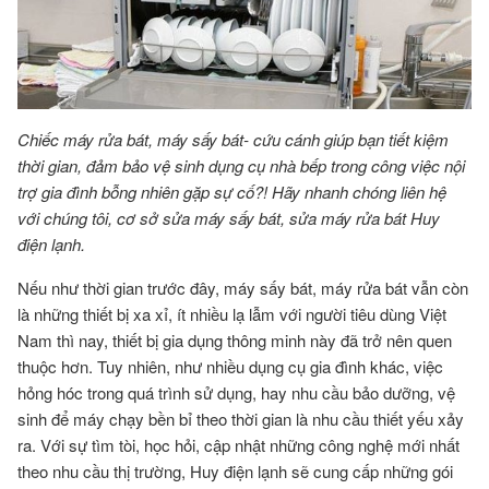
Chiếc máy rửa bát, máy sấy bát- cứu cánh giúp bạn tiết kiệm
thời gian, đảm bảo vệ sinh dụng cụ nhà bếp trong công việc nội
trợ gia đình bỗng nhiên gặp sự cố?! Hãy nhanh chóng liên hệ
với chúng tôi, cơ sở sửa máy sấy bát, sửa máy rửa bát Huy
điện lạnh.
Nếu như thời gian trước đây, máy sấy bát, máy rửa bát vẫn còn
là những thiết bị xa xỉ, ít nhiều lạ lẫm với người tiêu dùng Việt
Nam thì nay, thiết bị gia dụng thông minh này đã trở nên quen
thuộc hơn. Tuy nhiên, như nhiều dụng cụ gia đình khác, việc
hỏng hóc trong quá trình sử dụng, hay nhu cầu bảo dưỡng, vệ
sinh để máy chạy bền bỉ theo thời gian là nhu cầu thiết yếu xảy
ra. Với sự tìm tòi, học hỏi, cập nhật những công nghệ mới nhất
theo nhu cầu thị trường, Huy điện lạnh sẽ cung cấp những gói