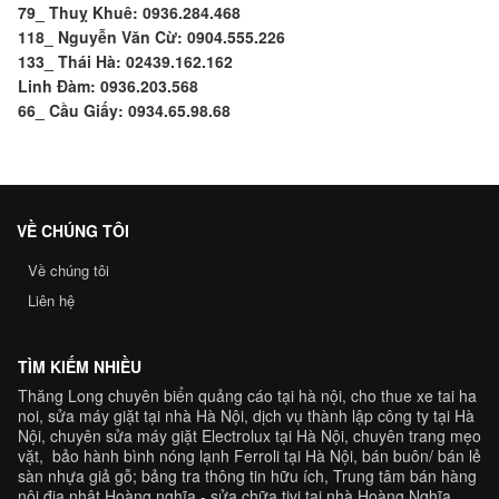
79_ Thuỵ Khuê: 0936.284.468
118_ Nguyễn Văn Cừ: 0904.555.226
133_ Thái Hà: 02439.162.162
Linh Đàm: 0936.203.568
66_ Cầu Giấy: 0934.65.98.68
VỀ CHÚNG TÔI
Về chúng tôi
Liên hệ
TÌM KIẾM NHIỀU
Thăng Long chuyên
biển quảng cáo tại hà nội
,
cho thue xe tai ha
noi
,
sửa máy giặt tại nhà Hà Nội
,
dịch vụ thành lập công ty tại Hà
Nội,
chuyên
sửa máy giặt Electrolux tại Hà Nội
, chuyên trang
mẹo
vặt
,
bảo hành bình nóng lạnh Ferroli
tại Hà Nội, bán buôn/ bán lẻ
sàn nhựa giả gỗ
;
bảng tra
thông tin hữu ích, Trung tâm
bán hàng
nội địa nhật Hoàng nghĩa
-
sửa chữa tivi tại nhà Hoàng Nghĩa