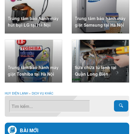
Trung tâm bảo hành máy
Trung tâm bảo hành máy
hút bụi LG tại Hà Nội
giặt Samsung tại Hà Nội
Trung tâm bảo hành máy
Sửa chữa tủ lạnh tại
giặt Toshiba tại Hà Nội
Quận Long Biên
HUY ĐIỆN LẠNH
»
DỊCH VỤ KHÁC
BÀI MỚI